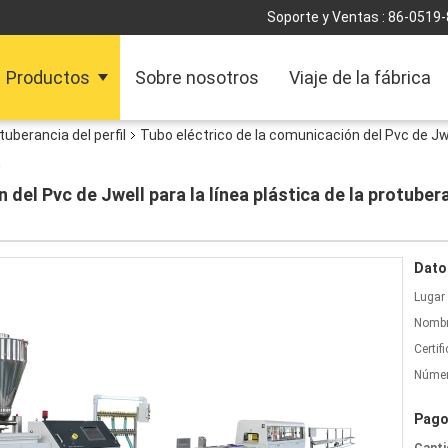
Soporte y Ventas :
86-0519
Productos
Sobre nosotros
Viaje de la fábrica
otuberancia del perfil
Tubo eléctrico de la comunicación del Pvc de Jwel
G
 del Pvc de Jwell para la línea plástica de la protuber
Dato
Lugar 
Nombr
Certif
Númer
Pago