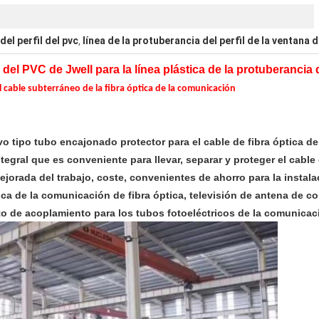
el perfil del pvc
línea de la protuberancia del perfil de la ventana d
,
del PVC de Jwell para la línea plástica de la protuberancia
cable subterráneo de la fibra óptica de la comunicación
o tipo tubo encajonado protector para el cable de fibra óptica d
tegral que es conveniente para llevar, separar y proteger el cable
jorada del trabajo, coste, convenientes de ahorro para la instalac
ica de la comunicación de fibra óptica, televisión de antena de c
o de acoplamiento para los tubos fotoeléctricos de la comunicac