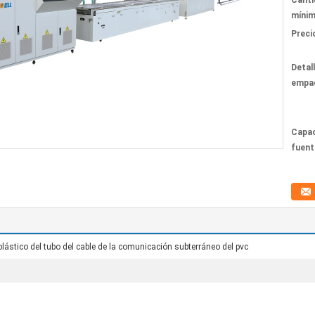
Canti
mínim
Preci
Detal
empa
Capac
fuent
plástico del tubo del cable de la comunicación subterráneo del pvc