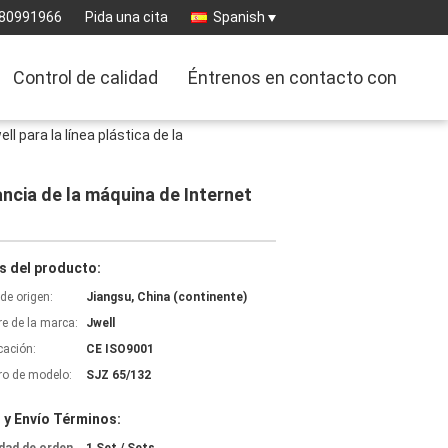
-80991966
Pida una cita
Spanish
Control de calidad
Éntrenos en contacto con
l para la línea plástica de la
ancia de la máquina de Internet
s del producto:
de origen:
Jiangsu, China (continente)
e de la marca:
Jwell
icación:
CE ISO9001
o de modelo:
SJZ 65/132
 y Envío Términos: