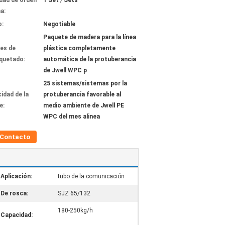
dad de orden
1 Set / Sets
a:
o:
Negotiable
Paquete de madera para la línea
les de
plástica completamente
quetado:
automática de la protuberancia
de Jwell WPC p
25 sistemas/sistemas por la
idad de la
protuberancia favorable al
e:
medio ambiente de Jwell PE
WPC del mes alinea
Contacto
Aplicación:
tubo de la comunicación
De rosca:
SJZ 65/132
180-250kg/h
Capacidad: